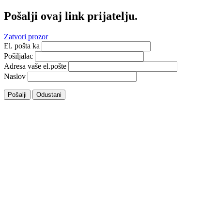
Pošalji ovaj link prijatelju.
Zatvori prozor
El. pošta ka
Pošiljalac
Adresa vaše el.pošte
Naslov
Pošalji
Odustani