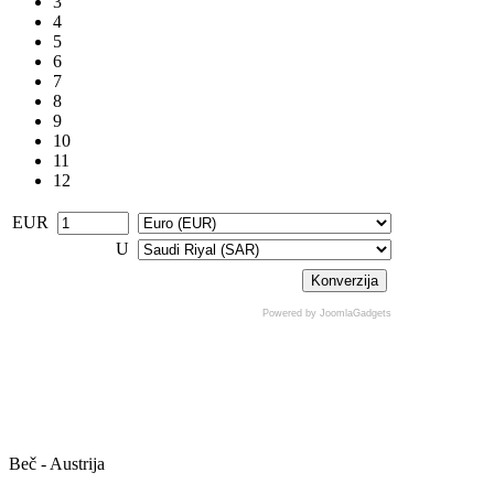
3
4
5
6
7
8
9
10
11
12
EUR
U
Powered by JoomlaGadgets
Beč - Austrija