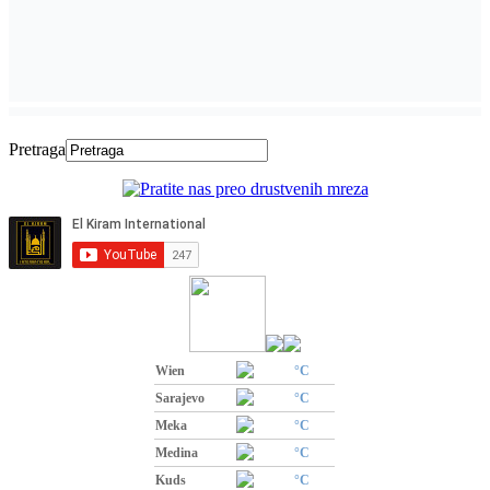
Pretraga
Wien
°C
Sarajevo
°C
Meka
°C
Medina
°C
Kuds
°C