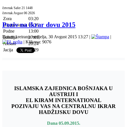
četvrtak Safer 21 1448
četvrtak Avgust 06 2026
Zora
03:20
Poziv na ikrar dovu 2015
Izlazak sunca
05:36
Podne
13:00
Datum kreiranja nedjelja, 30 Avgust 2015 13:27
|
|
Ikindija
17:03
| Klikova: 9076
Akšam
20:24
Jacija
22:29
ISLAMSKA ZAJEDNICA BOŠNJAKA U
AUSTRIJI I
EL KIRAM INTERNATIONAL
POZIVAJU VAS NA CENTRALNU IKRAR
HADŽIJSKU DOVU
Dana 05.09.2015.