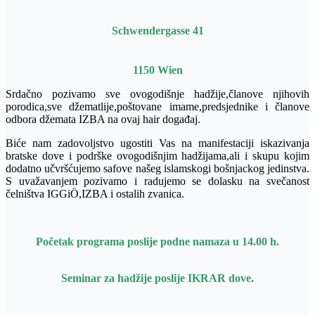
Schwendergasse 41
1150 Wien
Srdačno pozivamo sve ovogodišnje hadžije,članove njihovih
porodica,sve džematlije,poštovane imame,predsjednike i članove
odbora džemata IZBA na ovaj hair događaj.
Biće nam zadovoljstvo ugostiti Vas na manifestaciji iskazivanja
bratske dove i podrške ovogodišnjim hadžijama,ali i skupu kojim
dodatno učvršćujemo safove našeg islamskogi bošnjackog jedinstva.
S uvažavanjem pozivamo i radujemo se dolasku na svečanost
čelništva IGGiÖ,IZBA i ostalih zvanica.
Početak programa poslije podne namaza u 14.00 h.
Seminar za hadžije poslije IKRAR dove.